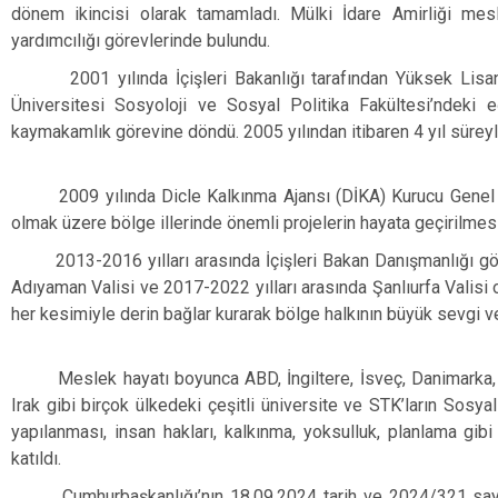
dönem ikincisi olarak tamamladı. Mülki İdare Amirliği mes
yardımcılığı görevlerinde bulundu.
2001 yılında İçişleri Bakanlığı tarafından Yüksek Lisans
Üniversitesi Sosyoloji ve Sosyal Politika Fakültesi’ndeki e
kaymakamlık görevine döndü. 2005 yılından itibaren 4 yıl süreyl
2009 yılında Dicle Kalkınma Ajansı (DİKA) Kurucu Genel Sek
olmak üzere bölge illerinde önemli projelerin hayata geçirilmesi
2013-2016 yılları arasında İçişleri Bakan Danışmanlığı göre
Adıyaman Valisi ve 2017-2022 yılları arasında Şanlıurfa Valisi 
her kesimiyle derin bağlar kurarak bölge halkının büyük sevgi v
Meslek hayatı boyunca ABD, İngiltere, İsveç, Danimarka, İsp
Irak gibi birçok ülkedeki çeşitli üniversite ve STK’ların Sosy
yapılanması, insan hakları, kalkınma, yoksulluk, planlama gib
katıldı.
Cumhurbaşkanlığı’nın 18.09.2024 tarih ve 2024/321 sayılı “V