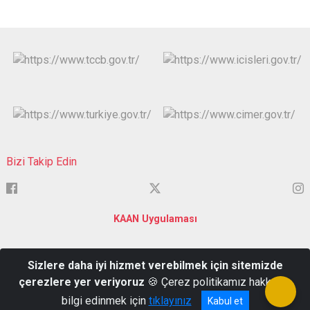
Bizi Takip Edin
KAAN Uygulaması
Kutlubey Mahallesi 114. Cadde No:14 Merkez/ISPARTA - Posta
Sizlere daha iyi hizmet verebilmek için sitemizde
Kodu: 32100
çerezlere yer veriyoruz
🍪 Çerez politikamız hakkında
0 246 223 80 80
bilgi edinmek için
tıklayınız
Kabul et