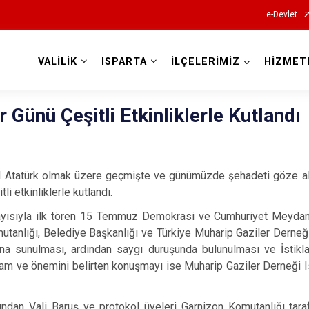
e-Devlet
VALİLİK
ISPARTA
İLÇELERİMİZ
HİZMET
Valilikler
r Günü Çeşitli Etkinliklerle Kutlandı
 Atatürk olmak üzere geçmişte ve günümüzde şehadeti göze alan
li etkinliklerle kutlandı.
layısıyla ilk tören 15 Temmuz Demokrasi ve Cumhuriyet Meydanı
omutanlığı, Belediye Başkanlığı ve Türkiye Muharip Gaziler Derneğ
tı'na sunulması, ardından saygı duruşunda bulunulması ve İstikl
lam ve önemini belirten konuşmayı ise Muharip Gaziler Derneği 
ından Vali Baruş ve protokol üyeleri Garnizon Komutanlığı tar