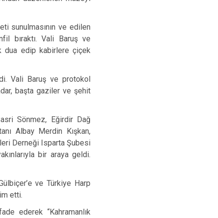
veti sunulmasının ve edilen
fil bıraktı. Vali Baruş ve
k dua edip kabirlere çiçek
di. Vali Baruş ve protokol
r, başta gaziler ve şehit
Basri Sönmez, Eğirdir Dağ
anı Albay Merdin Kışkan,
leri Derneği Isparta Şubesi
kınlarıyla bir araya geldi.
Gülbiçer’e ve Türkiye Harp
m etti.
ifade ederek “Kahramanlık