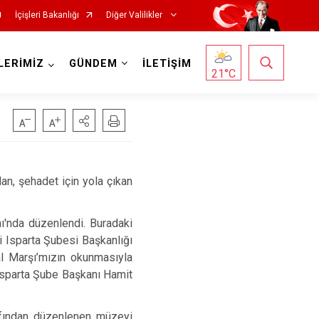
İçişleri Bakanlığı
Diğer Valilikler
LERİMİZ
GÜNDEM
İLETİŞİM
21
°C
, şehadet için yola çıkan
'nda düzenlendi. Buradaki
i Isparta Şubesi Başkanlığı
al Marşı’mızın okunmasıyla
Isparta Şube Başkanı Hamit
afından düzenlenen müzeyi