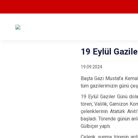
19 Eylül Gazile
19.09.2024
Başta Gazi Mustafa Kemal
tüm gazilerimizin günü çeşit
19 Eylül Gaziler Günü do
tören; Valilik, Garnizon K
çelenklerinin Atatürk Anı
başladı. Törende günün an
Gülbiçer yaptı.
Çelenk sunma törenin ard