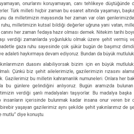
uyamayan, onurlarını koruyamayan, canı tehlikeye düştüğünde d
erler. Türk milleti hiçbir zaman bu esaret altında yaşamayı, baş
. Bunu da milletimizin mayasında her zaman var olan genlerimizd
uhu, milletimizin kutsal bildiği değerler uğruna yani vatan, mille
 canını her zaman fedaya hazır olması demek. Nitekim tarihi boy
vaşı verdiği zamanlarda yoğunluklu olmak üzere şehit vermiş ve
ehadetle gaza ruhu sayesinde çok şükür bugün de başımız dimdik
 ve adaleti haykırmaya devam ediyoruz. Bundan da büyük mutluluk
akınlarımızın duasını alabiliyorsak bizim için en büyük mutluluk
lmalı. Çünkü biz şehit ailelerimizle, gazilerimizin rızasını ala
. Gazilerimiz bu milletin kahramanlık numuneleri. Onlara her bak
rla bu günlere gelindiğini anlıyoruz. Bugün aramızda bulunan
etimizin verdiği şanlı madalyaları taşıyorlar. Bu madalya başk
 insanların içerisinde bulunmak kadar insana onur veren bir
irebir yaşayan gazilerimiz aynı şekilde şehit yakınlarımız de şeh
e mutlu” diye konuştu.