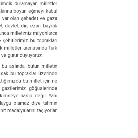
imdik duramayan milletler
kalarına boyun eğmeyi kabul
e var olan şehadet ve gaza
t, devlet, din, ezan, bayrak
unca milletimiz milyonlarca
 şehitlerimiz bu toprakları
 milletler arenasında Türk
 ve gurur duyuyoruz.
 bu aslında, bütün milletin
masak bu topraklar üzerinde
tığımızda bu millet için ne
 gazilerimiz göğüslerinde
a kimseye nasip değil. Yani
 duygu olamaz diye tahmin
it madalyalarını taşıyorlar.