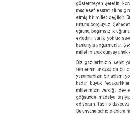
göstermeyen şerefini kor
maalesef esaret altına gir
etmiş bir millet değildir
ruhuna borçluyuz. Şehadet r
uğruna, bağımsızlık uğruna
evladını, varlık yokluk sa
kanlarıyla yoğurmuşlar. Ş
milleti olarak dünyaya hak
Biz gazilerimizin, şehit y
fertlerinin arzusu da bu o
yaşamamızın bir anlamı yok
kadar büyük fedakarlıkla
milletimizin verdiği, devl
göğsünde madalya taşıyıp
ediyorum. Tabii o duyguyu b
Bu unvana sahip olanlara n