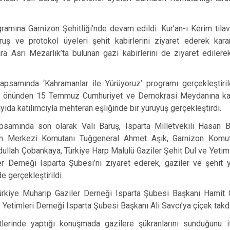
ramına Garnizon Şehitliği’nde devam edildi. Kur’an-ı Kerim tila
ruş ve protokol üyeleri şehit kabirlerini ziyaret ederek karan
ra Asri Mezarlık’ta bulunan gazi kabirlerini de ziyaret edilere
 kapsamında ‘Kahramanlar ile Yürüyoruz’ programı gerçekleştiril
esi önünden 15 Temmuz Cumhuriyet ve Demokrasi Meydanına kada
yıda katılımcıyla mehteran eşliğinde bir yürüyüş gerçekleştirdi.
psamında son olarak Vali Baruş, Isparta Milletvekili Hasan 
 Merkezi Komutanı Tuğgeneral Ahmet Aşık, Garnizon Komut
ullah Çobankaya, Türkiye Harp Malulü Gaziler Şehit Dul ve Yetim
r Derneği Isparta Şubesi’ni ziyaret ederek, gaziler ve şehit ya
e gerçekleştirildi.
Türkiye Muharip Gaziler Derneği Isparta Şubesi Başkanı Hamit 
 Yetimleri Derneği Isparta Şubesi Başkanı Ali Savcı’ya çiçek takdi
tlerinde yaptığı konuşmada gazilere şükranlarını sunduğunu 